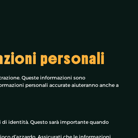
azioni personali
gistrazione. Queste informazioni sono
nformazioni personali accurate aiuteranno anche a
ti di identità. Questo sarà importante quando
l gioco d’azzardo. Assicurati che le informazioni