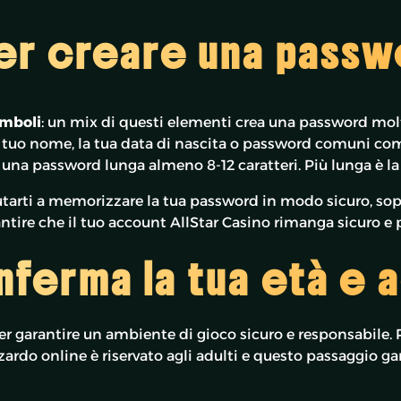
er creare una pass
imboli
: un mix di questi elementi crea una password molto
il tuo nome, la tua data di nascita o password comuni co
 una password lunga almeno 8-12 caratteri. Più lunga è la
iutarti a memorizzare la tua password in modo sicuro, sop
tire che il tuo account AllStar Casino rimanga sicuro e 
nferma la tua età e a
r garantire un ambiente di gioco sicuro e responsabile. P
ardo online è riservato agli adulti e questo passaggio gara