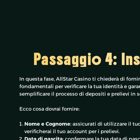
Passaggio 4: In
In questa fase, AllStar Casino ti chiederà di forn
fondamentali per verificare la tua identità e ga
semplificare il processo di depositi e prelievi in ​​
Ecco cosa dovrai fornire:
Nome e Cognome
: assicurati di utilizzare 
verificherai il tuo account per i prelievi.
Data di nascita
: confermare la tua data di nasci