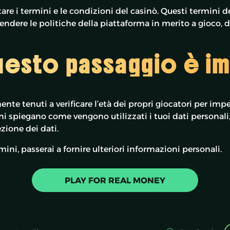
are i termini e le condizioni del casinò. Questi termini de
ndere le politiche della piattaforma in merito a gioco, de
esto passaggio è i
ente tenuti a verificare l’età dei propri giocatori per im
ioni spiegano come vengono utilizzati i tuoi dati persona
zione dei dati.
ini, passerai a fornire ulteriori informazioni personali.
PLAY FOR REAL MONEY