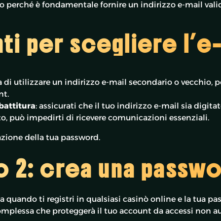
co perché è fondamentale fornire un indirizzo e-mail vali
i per scegliere l’e-
ta di utilizzare un indirizzo e-mail secondario o vecchio, 
nt.
 battitura
: assicurati che il tuo indirizzo e-mail sia digi
o, può impedirti di ricevere comunicazioni essenziali.
eazione della tua password.
o 2: crea una passwo
 quando ti registri in qualsiasi casinò online e la tua pas
complessa che proteggerà il tuo account da accessi non au