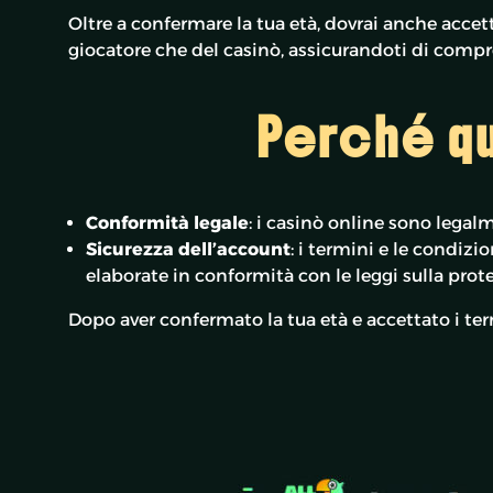
Oltre a confermare la tua età, dovrai anche accett
giocatore che del casinò, assicurandoti di compre
Perché qu
Conformità legale
: i casinò online sono legalm
Sicurezza dell’account
: i termini e le condiz
elaborate in conformità con le leggi sulla prote
Dopo aver confermato la tua età e accettato i term