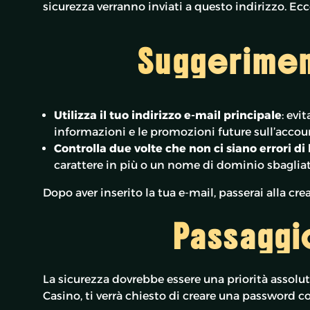
sicurezza verranno inviati a questo indirizzo. Ec
Suggeriment
Utilizza il tuo indirizzo e-mail principale
: evi
informazioni e le promozioni future sull’accou
Controlla due volte che non ci siano errori di
carattere in più o un nome di dominio sbagliat
Dopo aver inserito la tua e-mail, passerai alla cr
Passaggi
La sicurezza dovrebbe essere una priorità assoluta
Casino, ti verrà chiesto di creare una password 