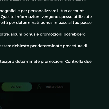
ografici e per personalizzare il tuo account.
ale. Queste informazioni vengono spesso utilizzate
oneità per determinati bonus in base al tuo paese
. Inoltre, alcuni bonus e promozioni potrebbero
 essere richiesto per determinate procedure di
artecipi a determinate promozioni. Controlla due