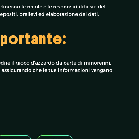
lineano le regole e le responsabilità sia del
positi, prelievi ed elaborazione dei dati.
mportante:
pedire il gioco d’azzardo da parte di minorenni.
li, assicurando che le tue informazioni vengano