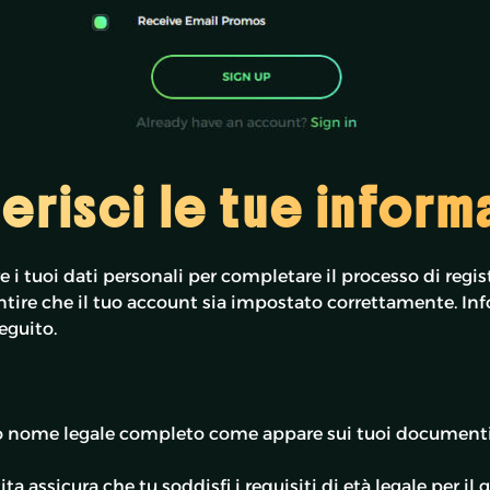
serisci le tue inform
ire i tuoi dati personali per completare il processo di re
rantire che il tuo account sia impostato correttamente. I
seguito.
il tuo nome legale completo come appare sui tuoi documen
ta assicura che tu soddisfi i requisiti di età legale per i