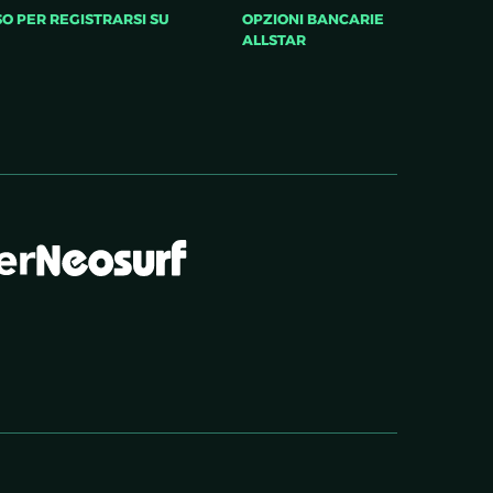
O PER REGISTRARSI SU
OPZIONI BANCARIE
ALLSTAR