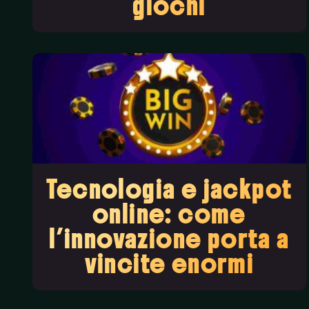
giochi
Tecnologia e jackpot
online: come
l’innovazione porta a
vincite enormi