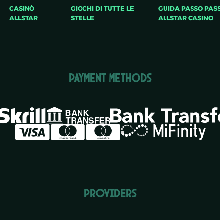
CASINÒ
GIOCHI DI TUTTE LE
GUIDA PASSO PASS
ALLSTAR
STELLE
ALLSTAR CASINO
Payment methods
Providers