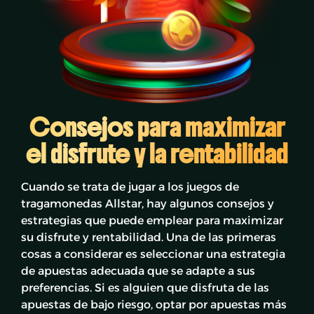
Consejos para maximizar
el disfrute y la rentabilidad
Cuando se trata de jugar a los juegos de
tragamonedas Allstar, hay algunos consejos y
estrategias que puede emplear para maximizar
su disfrute y rentabilidad. Una de las primeras
cosas a considerar es seleccionar una estrategia
de apuestas adecuada que se adapte a sus
preferencias. Si es alguien que disfruta de las
apuestas de bajo riesgo, optar por apuestas más