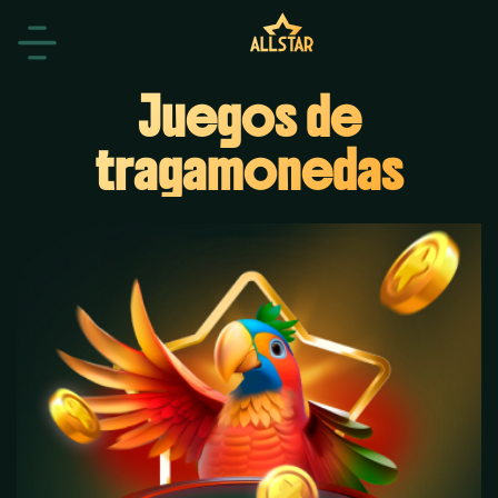
Juegos de
tragamonedas