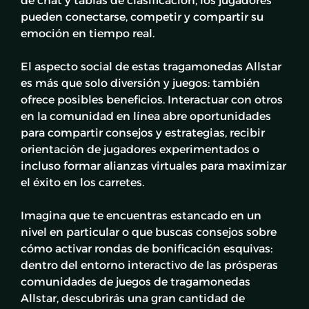
de chat y tablas de clasificación, los jugadores
pueden conectarse, competir y compartir su
emoción en tiempo real.
El aspecto social de estas tragamonedas Allstar
es más que solo diversión y juegos: también
ofrece posibles beneficios. Interactuar con otros
en la comunidad en línea abre oportunidades
para compartir consejos y estrategias, recibir
orientación de jugadores experimentados o
incluso formar alianzas virtuales para maximizar
el éxito en los carretes.
Imagina que te encuentras estancado en un
nivel en particular o que buscas consejos sobre
cómo activar rondas de bonificación esquivas:
dentro del entorno interactivo de las prósperas
comunidades de juegos de tragamonedas
Allstar, descubrirás una gran cantidad de