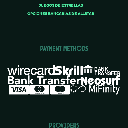
JUEGOS DE ESTRELLAS
OPCIONES BANCARIAS DE ALLSTAR
Payment methods
Providers