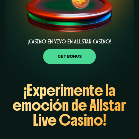
¡Casino en vivo en Allstar Casino!
GET BONUS
¡Experimente la
emoción de Allstar
Live Casino!