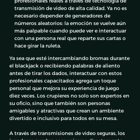
profesionales reales a través de tecnología de
transmisión de video de alta calidad. Ya no es
necesario depender de generadores de
números aleatorios: la emoción se vuelve aún
más palpable cuando puede ver e interactuar
con una persona real que reparte sus cartas o
hace girar la ruleta.
Ya sea que esté intercambiando bromas durante
el blackjack o recibiendo palabras de aliento
antes de tirar los dados, interactuar con estos
profesionales capacitados agrega un toque
personal que mejora su experiencia de juego
diez veces. Los crupieres no solo son expertos en
su oficio, sino que también son personas
amigables y atractivas que crean un ambiente
divertido e inclusivo para todos en su mesa.
A través de transmisiones de video seguras, los