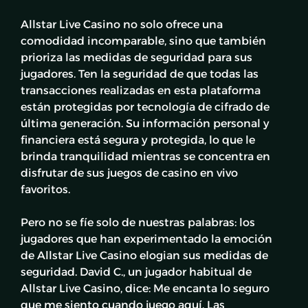
Allstar Live Casino no solo ofrece una
comodidad incomparable, sino que también
prioriza las medidas de seguridad para sus
jugadores. Ten la seguridad de que todas las
transacciones realizadas en esta plataforma
están protegidas por tecnología de cifrado de
última generación. Su información personal y
financiera está segura y protegida, lo que le
brinda tranquilidad mientras se concentra en
disfrutar de sus juegos de casino en vivo
favoritos.
Pero no se fíe solo de nuestras palabras: los
jugadores que han experimentado la emoción
de Allstar Live Casino elogian sus medidas de
seguridad. David C., un jugador habitual de
Allstar Live Casino, dice: Me encanta lo seguro
que me siento cuando juego aquí. Las