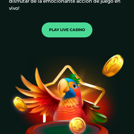
disfrutar de la emocionante acción de juego en
vivo!
PLAY LIVE CASINO