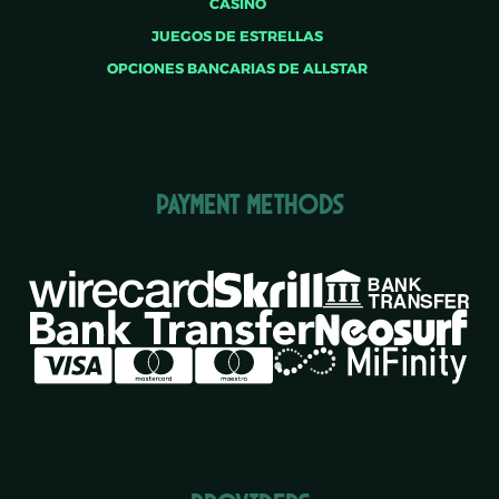
CASINO
JUEGOS DE ESTRELLAS
OPCIONES BANCARIAS DE ALLSTAR
Payment methods