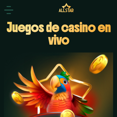
Juegos de casino en
vivo