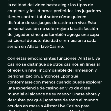
la calidad del video hasta elegir los tipos de
crupieres y los idiomas preferidos, los jugadores
tienen control total sobre cómo quieren
disfrutar de sus juegos de casino en vivo. Esta
personalización no solo mejora la satisfacción
del jugador, sino que también agrega una capa
adicional de autenticidad e inmersión a cada
sesión en Allstar Live Casino.
Con estas emocionantes funciones, Allstar Live
Casino se distingue de otros casinos en línea al
ofrecer un nivel incomparable de inmersión y
personalización. Entonces, ¿por qué
conformarse con menos cuando puede explorar
una experiencia de casino en vivo de clase
mundial al alcance de su mano? ¡Únase ahora y
descubra por qué jugadores de todo el mundo
acuden en masa a Allstar Live Casino para