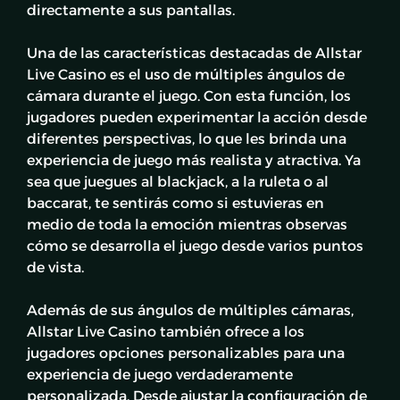
directamente a sus pantallas.
Una de las características destacadas de Allstar
Live Casino es el uso de múltiples ángulos de
cámara durante el juego. Con esta función, los
jugadores pueden experimentar la acción desde
diferentes perspectivas, lo que les brinda una
experiencia de juego más realista y atractiva. Ya
sea que juegues al blackjack, a la ruleta o al
baccarat, te sentirás como si estuvieras en
medio de toda la emoción mientras observas
cómo se desarrolla el juego desde varios puntos
de vista.
Además de sus ángulos de múltiples cámaras,
Allstar Live Casino también ofrece a los
jugadores opciones personalizables para una
experiencia de juego verdaderamente
personalizada. Desde ajustar la configuración de