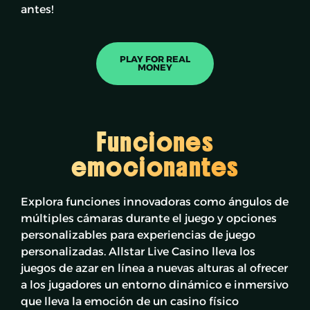
antes!
PLAY FOR REAL
MONEY
Funciones
emocionantes
Explora funciones innovadoras como ángulos de
múltiples cámaras durante el juego y opciones
personalizables para experiencias de juego
personalizadas. Allstar Live Casino lleva los
juegos de azar en línea a nuevas alturas al ofrecer
a los jugadores un entorno dinámico e inmersivo
que lleva la emoción de un casino físico