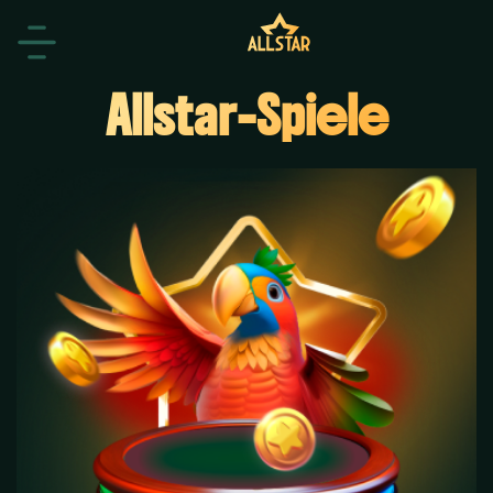
Allstar-Spiele