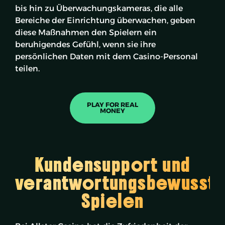
bis hin zu Überwachungskameras, die alle
Bereiche der Einrichtung überwachen, geben
diese Maßnahmen den Spielern ein
beruhigendes Gefühl, wenn sie ihre
persönlichen Daten mit dem Casino-Personal
teilen.
PLAY FOR REAL
MONEY
Kundensupport und
verantwortungsbewusst
Spielen