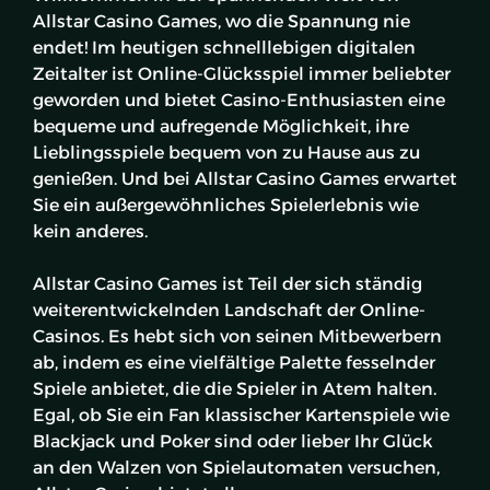
Allstar Casino Games, wo die Spannung nie
endet! Im heutigen schnelllebigen digitalen
Zeitalter ist Online-Glücksspiel immer beliebter
geworden und bietet Casino-Enthusiasten eine
bequeme und aufregende Möglichkeit, ihre
Lieblingsspiele bequem von zu Hause aus zu
genießen. Und bei Allstar Casino Games erwartet
Sie ein außergewöhnliches Spielerlebnis wie
kein anderes.
Allstar Casino Games ist Teil der sich ständig
weiterentwickelnden Landschaft der Online-
Casinos. Es hebt sich von seinen Mitbewerbern
ab, indem es eine vielfältige Palette fesselnder
Spiele anbietet, die die Spieler in Atem halten.
Egal, ob Sie ein Fan klassischer Kartenspiele wie
Blackjack und Poker sind oder lieber Ihr Glück
an den Walzen von Spielautomaten versuchen,