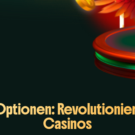
-Optionen: Revolutionie
Casinos