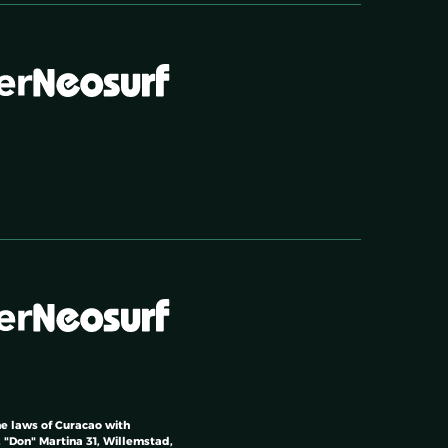
he laws of Curacao with
 "Don" Martina 31, Willemstad,