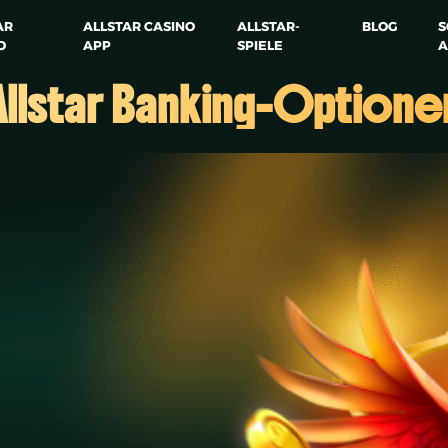
AR
ALLSTAR CASINO
ALLSTAR-
BLOG
S
O
APP
SPIELE
A
Allstar Banking-Optione