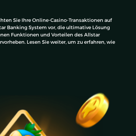
en Sie Ihre Online-Casino-Transaktionen auf
star Banking System vor, die ultimative Lösung
enen Funktionen und Vorteilen des Allstar
orheben. Lesen Sie weiter, um zu erfahren, wie