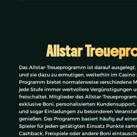
Allstar Treuep
Das Allstar-Treueprogramm ist darauf ausgelegt
und sie dazu zu ermutigen, weiterhin im Casino 
Programm bietet normalerweise verschiedene Mi
jede Stufe immer wertvollere Vergünstigungen
freischaltet. Mitglieder des Allstar-Treueprogr
exklusive Boni, personalisierten Kundensupport
und sogar Einladungen zu besonderen Veranstal
genießen. Das Programm basiert häufig auf ein
Spieler für jeden getätigten Einsatz Punkte sam
Cashback, Freispiele oder andere Boni eintausc