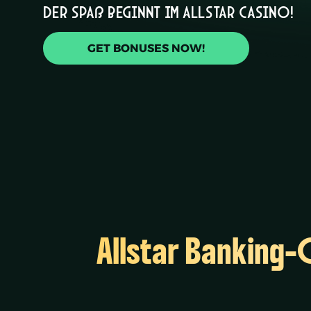
Der Spaß beginnt im AllStar Casino!
GET BONUSES NOW!
Allstar Banking