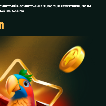
CHRITT-FÜR-SCHRITT-ANLEITUNG ZUR REGISTRIERUNG IM
LLSTAR CASINO
n