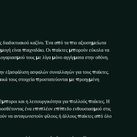
 διαδικτυακού καζίνο. Ένα από τα πιο αξιοσημείωτα
ρμογή είναι παιχνιδάκι. Οι παίκτες μπορούν εύκολα να
λογαριασμού τους με λίγα μόνο αγγίγματα στην οθόνη.
ην εξασφάλιση ασφαλών συναλλαγών για τους παίκτες.
ομικά τους στοιχεία προστατεύονται με προηγμένη
έμποροι και η λειτουργικότητα για πολλούς παίκτες. Η
προσθέτοντας ένα επιπλέον επίπεδο ενθουσιασμού στις
ούν να ανταγωνιστούν φίλους ή άλλους παίκτες από όλο