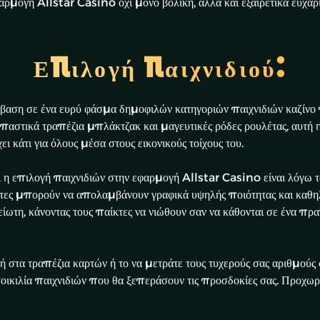
φαρμογή Allstar Casino όχι μόνο βολική, αλλά και εξαιρετικά ευχάρ
Επιλογή παιχνιδιού:
βαση σε ένα ευρύ φάσμα δημοφιλών κατηγοριών παιχνιδιών καζίνο 
αστικά τραπέζια μπλάκτζακ και μαγευτικές ρόδες ρουλέτας, αυτή η 
ι κάτι για όλους μέσα στους εικονικούς τοίχους του.
ει η επιλογή παιχνιδιών στην εφαρμογή Allstar Casino είναι λόγω 
αίκτες μπορούν να απολαμβάνουν γραφικά υψηλής ποιότητας και καθη
ωτη, κάνοντας τους παίκτες να νιώθουν σαν να κάθονται σε ένα πραγ
 στα τραπέζια καρτών ή το να μετράτε τους τυχερούς σας αριθμούς σ
οικιλία παιχνιδιών που θα ξεπεράσουν τις προσδοκίες σας. Προχωρή