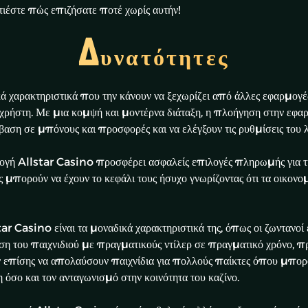
τιέστε πώς επιζήσατε ποτέ χωρίς αυτήν!
Δυνατότητες
 χαρακτηριστικά που την κάνουν να ξεχωρίζει από άλλες εφαρμογές
ς χρήστη. Με μια κομψή και μοντέρνα διάταξη, η πλοήγηση στην εφα
αση σε μπόνους και προσφορές και να ελέγξουν τις ρυθμίσεις του 
ρμογή Allstar Casino προσφέρει ασφαλείς επιλογές πληρωμής για τ
ς μπορούν να έχουν το κεφάλι τους ήσυχο γνωρίζοντας ότι τα οικον
 Casino είναι τα μοναδικά χαρακτηριστικά της, όπως οι ζωντανοί 
ηση του παιχνιδιού με πραγματικούς ντίλερ σε πραγματικό χρόνο, 
ν επίσης να απολαύσουν παιχνίδια για πολλούς παίκτες όπου μπορ
 όσο και τον ανταγωνισμό στην κοινότητα του καζίνο.