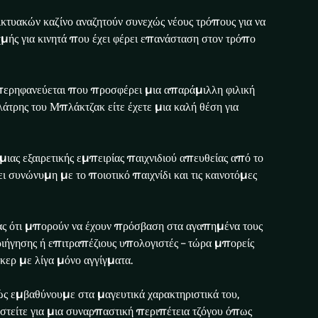
δικτυακών καζίνο αναζητούν συνεχώς νέους τρόπους για να
μής για κινητά που έχει φέρει επανάσταση στον τρόπο
υπερηφανεύεται που προσφέρει μια απαράμιλλη φιλική
άτρης του Μπλάκτζακ είτε έχετε μια καλή θέση για
ιας εξαιρετικής εμπειρίας παιχνιδιού απευθείας από το
 συνώνυμη με το ποιοτικό παιχνίδι και τις καινοτόμες
τας ότι μπορούν να έχουν πρόσβαση στα αγαπημένα τους
ιήγησης ή επιτραπέζιους υπολογιστές – τώρα μπορείς
όκερ με λίγα μόνο αγγίγματα.
θώς εμβαθύνουμε στα μαγευτικά χαρακτηριστικά του,
αστείτε για μια συναρπαστική περιπέτεια τζόγου όπως