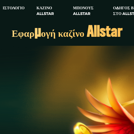
ΙΣΤΟΛΌΓΙΟ
ΚΑΖΊΝΟ
ΜΠΌΝΟΥΣ
ΟΔΗΓΌΣ Β
ALLSTAR
ALLSTAR
ΣΤΟ ALLS
Εφαρμογή καζίνο Allstar