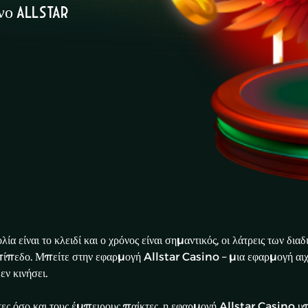
νο Allstar
 είναι το κλειδί και ο χρόνος είναι σημαντικός, οι λάτρεις των δια
επίπεδο. Μπείτε στην εφαρμογή Allstar Casino – μια εφαρμογή αιχ
ν κινήσει.
ες όσο και τους έμπειρους παίκτες, η εφαρμογή Allstar Casino 