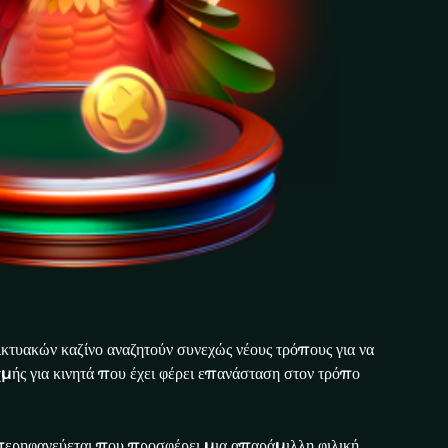
δικτυακών καζίνο αναζητούν συνεχώς νέους τρόπους για να
μής για κινητά που έχει φέρει επανάσταση στον τρόπο
υπερηφανεύεται που προσφέρει μια απαράμιλλη φιλική