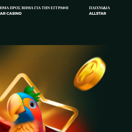
ΉΜΑ ΠΡΟΣ ΒΉΜΑ ΓΙΑ ΤΗΝ ΕΓΓΡΑΦΉ
ΠΑΙΧΝΊΔΙΑ
TAR CASINO
ALLSTAR